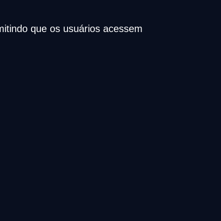
mitindo que os usuários acessem