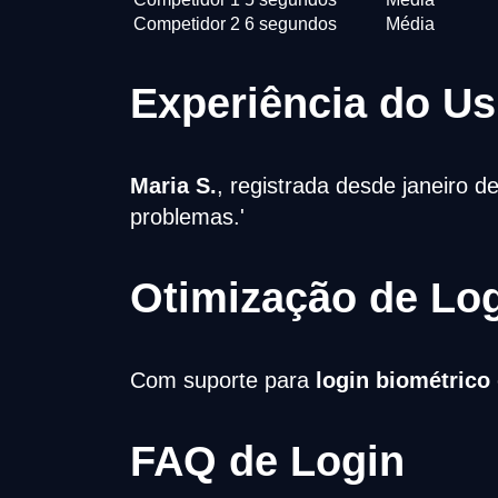
Competidor 2
6 segundos
Média
Experiência do Us
Maria S.
, registrada desde janeiro 
problemas.'
Otimização de Lo
Com suporte para
login biométrico
FAQ de Login