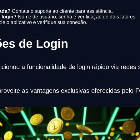
ada?
Contate o suporte ao cliente para assistência.
 login?
Nome de usuário, senha e verificação de dois fatores.
ie o aplicativo e verifique sua conexão.
ões de Login
nou a funcionalidade de login rápido via redes s
roveite as vantagens exclusivas oferecidas pelo