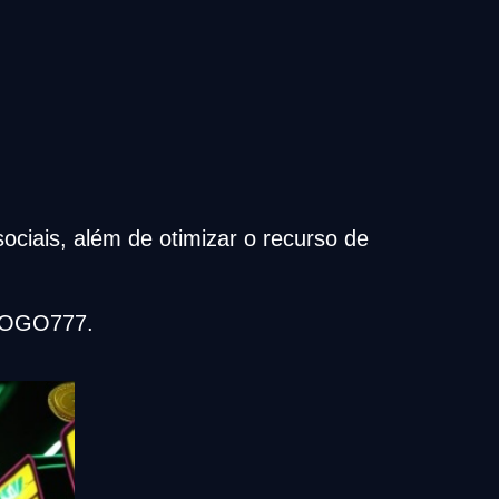
ociais, além de otimizar o recurso de
 FOGO777.