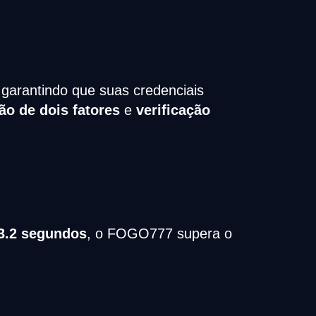
 garantindo que suas credenciais
ão de dois fatores
e
verificação
3.2 segundos
, o FOGO777 supera o