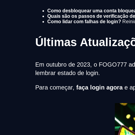
Como desbloquear uma conta bloque
Quais são os passos de verificação de
Como lidar com falhas de login?
Reinic
Últimas Atualizaç
Em outubro de 2023, o FOGO777 adicio
lembrar estado de login.
Para começar,
faça login agora
e ap