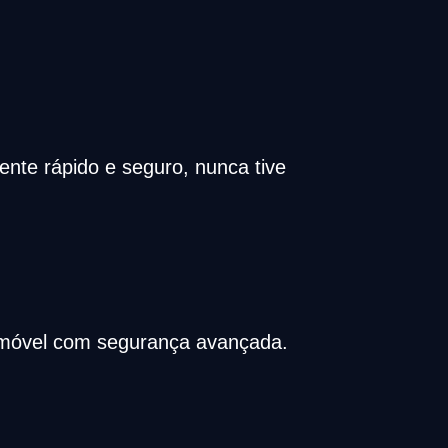
ente rápido e seguro, nunca tive
 móvel com segurança avançada.