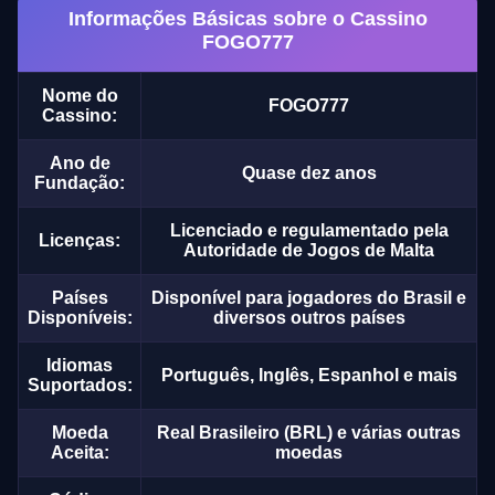
Informações Básicas sobre o Cassino
FOGO777
Nome do
FOGO777
Cassino:
Ano de
Quase dez anos
Fundação:
Licenciado e regulamentado pela
Licenças:
Autoridade de Jogos de Malta
Países
Disponível para jogadores do Brasil e
Disponíveis:
diversos outros países
Idiomas
Português, Inglês, Espanhol e mais
Suportados:
Moeda
Real Brasileiro (BRL) e várias outras
Aceita:
moedas