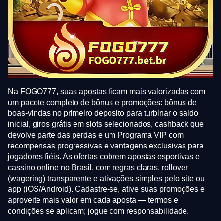
Na FOGO777, suas apostas ficam mais valorizadas com
um pacote completo de bônus e promoções: bônus de
boas-vindas no primeiro depósito para turbinar o saldo
inicial, giros grátis em slots selecionados, cashback que
devolve parte das perdas e um Programa VIP com
recompensas progressivas e vantagens exclusivas para
jogadores fiéis. As ofertas cobrem apostas esportivas e
cassino online no Brasil, com regras claras, rollover
(wagering) transparente e ativações simples pelo site ou
app (iOS/Android). Cadastre-se, ative suas promoções e
aproveite mais valor em cada aposta — termos e
condições se aplicam; jogue com responsabilidade.