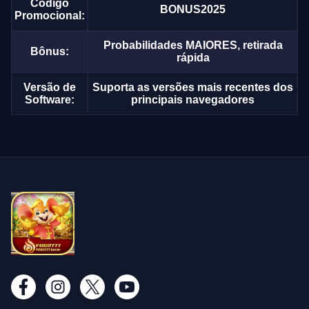
Código
BONUS2025
Promocional:
Probabilidades MAIORES, retirada
Bônus:
rápida
Versão de
Suporta as versões mais recentes dos
Software:
principais navegadores