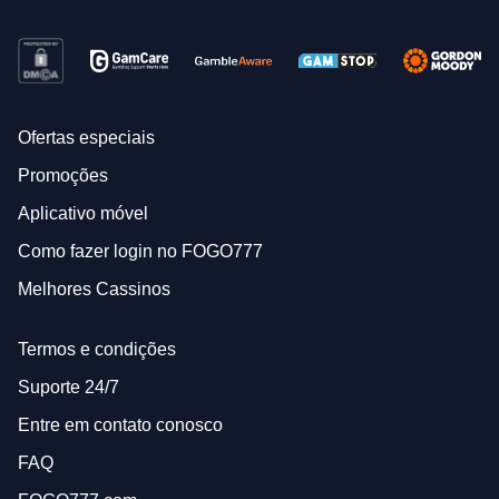
Ofertas especiais
Promoções
Aplicativo móvel
Como fazer login no FOGO777
Melhores Cassinos
Termos e condições
Suporte 24/7
Entre em contato conosco
FAQ